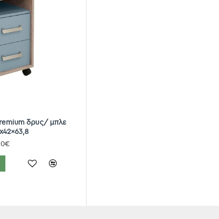
premium δρυς/ μπλε
x42x63,8
00€