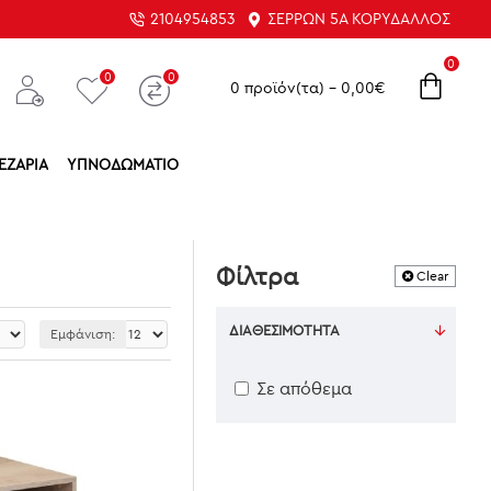
2104954853
ΣΕΡΡΏΝ 5Α ΚΟΡΥΔΑΛΛΌΣ
0
0
0
0 προϊόν(τα) - 0,00€
ΕΖΑΡΊΑ
ΥΠΝΟΔΩΜΆΤΙΟ
Φίλτρα
Clear
ΔΙΑΘΕΣΙΜΌΤΗΤΑ
Εμφάνιση:
Σε απόθεμα