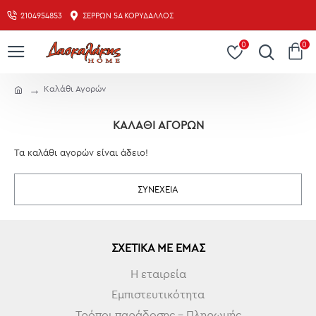
2104954853
ΣΕΡΡΏΝ 5Α ΚΟΡΥΔΑΛΛΌΣ
0
0
Καλάθι Αγορών
ΚΑΛΆΘΙ ΑΓΟΡΏΝ
Τα καλάθι αγορών είναι άδειο!
ΣΥΝΈΧΕΙΑ
ΣΧΕΤΙΚΆ ΜΕ ΕΜΆΣ
Η εταιρεία
Εμπιστευτικότητα
Τρόποι παράδοσης - Πληρωμής