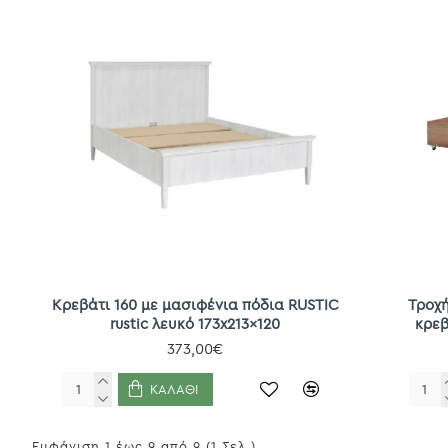
Κρεβάτι 160 με μασιφένια πόδια RUSTIC
Τροχ
rustic λευκό 173x213x120
κρεβ
373,00€
ΚΑΛΆΘΙ
Εμφάνιση 1 έως 9 από 9 (1 Σελ.)