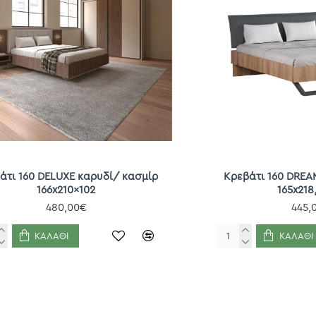
άτι 160 DELUXE καρυδί/ κασμίρ
Κρεβάτι 160 DREA
166x210x102
165x218
480,00€
445,
ΚΑΛΆΘΙ
ΚΑΛΆΘΙ