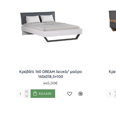
Κρεβάτι 160 DREAM λευκό/ μαύρο
Κρε
165x218,5x100
445,00€
ΚΑΛΆΘΙ