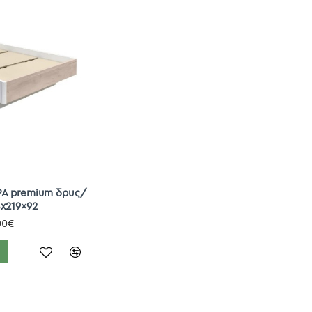
PA premium δρυς/
8x219x92
00€