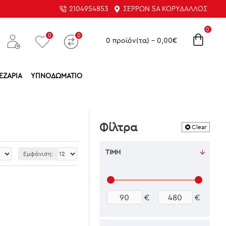
2104954853
ΣΕΡΡΏΝ 5Α ΚΟΡΥΔΑΛΛΌΣ
0
0
0
0 προϊόν(τα) - 0,00€
ΕΖΑΡΊΑ
ΥΠΝΟΔΩΜΆΤΙΟ
Φίλτρα
Clear
ΤΙΜΉ
Εμφάνιση:
€
€