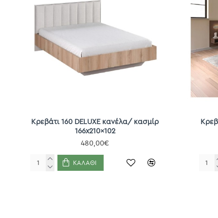
Κρεβάτι 160 DELUXE κανέλα/ κασμίρ
Κρεβ
166x210x102
480,00€
ΚΑΛΆΘΙ