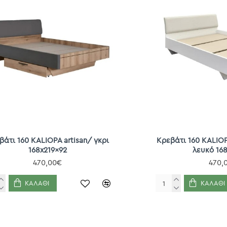
βάτι 160 KALIOPA artisan/ γκρι
Κρεβάτι 160 KALIO
168x219x92
λευκό 16
470,00€
470,
ΚΑΛΆΘΙ
ΚΑΛΆΘΙ