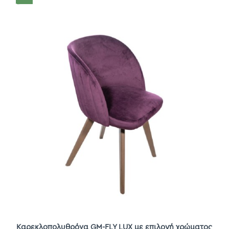
Καρεκλοπολυθρόνα GM-FLY LUX με επιλογή χρώματος