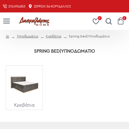
2104954853
ΣΕΡΡΏΝ 5Α ΚΟΡΥΔΑΛΛΌΣ
0
0
Υπνοδωμάτιο
Κρεβάτια
Spring bed|Υπνοδωμάτιο
SPRING BED|ΥΠΝΟΔΩΜΆΤΙΟ
Κρεβάτια