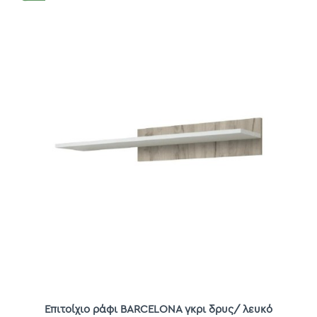
Επιτοίχιο ράφι BARCELONA γκρι δρυς/ λευκό