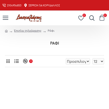
2104954853
ΣΕΡΡΏΝ 5Α ΚΟΡΥΔΑΛΛΌΣ
0
0
Έπιπλα τηλεόρασης
Ράφι
ΡΆΦΙ
0