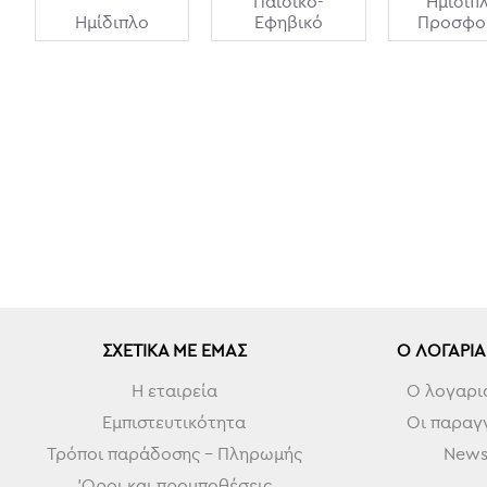
Παιδικό-
Ημίδιπ
Ημίδιπλο
Εφηβικό
Προσφο
ΣΧΕΤΙΚΆ ΜΕ ΕΜΆΣ
Ο ΛΟΓΑΡΙ
Η εταιρεία
Ο λογαρι
Εμπιστευτικότητα
Οι παραγγ
Τρόποι παράδοσης - Πληρωμής
Newsl
'Οροι και προυποθέσεις