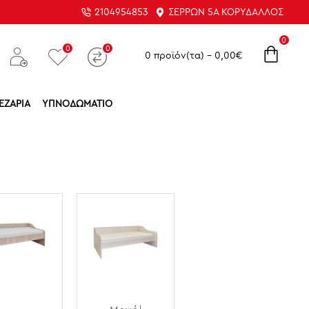
2104954853
ΣΕΡΡΏΝ 5Α ΚΟΡΥΔΑΛΛΌΣ
0
0
0
0 προϊόν(τα) - 0,00€
ΕΖΑΡΊΑ
ΥΠΝΟΔΩΜΆΤΙΟ