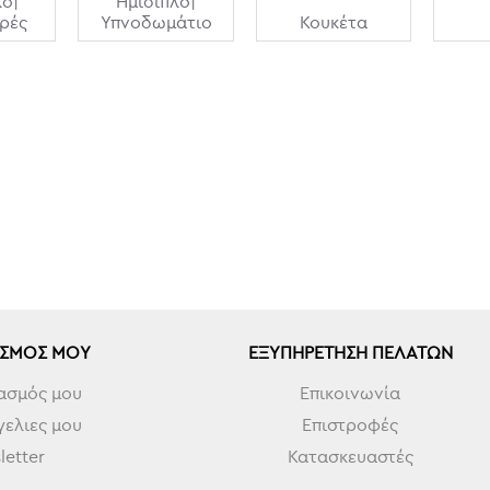
λο|
Ημίδιπλο|
ρές
Υπνοδωμάτιο
Κουκέτα
ΑΣΜΌΣ ΜΟΥ
ΕΞΥΠΗΡΈΤΗΣΗ ΠΕΛΑΤΏΝ
ασμός μου
Επικοινωνία
ελιες μου
Επιστροφές
etter
Κατασκευαστές