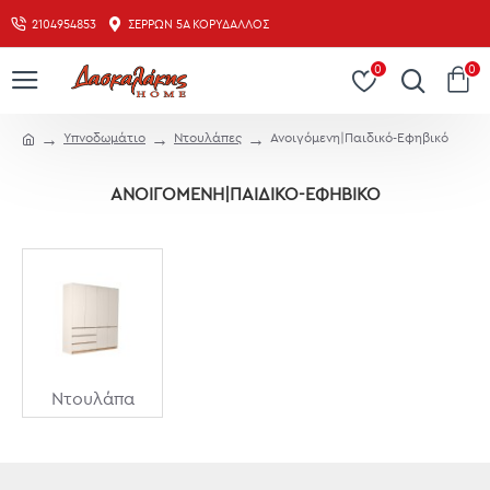
2104954853
ΣΕΡΡΏΝ 5Α ΚΟΡΥΔΑΛΛΌΣ
0
0
Υπνοδωμάτιο
Ντουλάπες
Ανοιγόμενη|Παιδικό-Εφηβικό
ΑΝΟΙΓΌΜΕΝΗ|ΠΑΙΔΙΚΌ-ΕΦΗΒΙΚΌ
Ντουλάπα