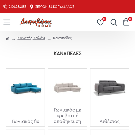
2104954853
ΣΕΡΡΏΝ 5Α ΚΟΡΥΔΑΛΛΌΣ
0
0
Καναπές-Σαλόνι
Καναπέδες
ΚΑΝΑΠΈΔΕΣ
Γωνιακός με
κρεβάτι ή
Γωνιακός fix
αποθήκευση
Διθέσιος